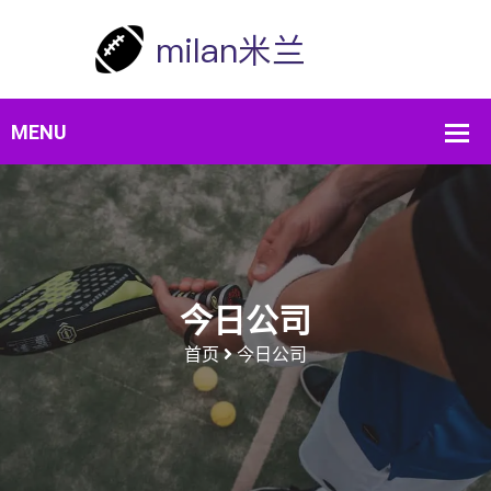
今日公司
首页
今日公司