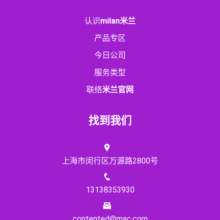
认识
milan米兰
产品专区
今日公司
服务类型
联络
米兰官网
找到我们
上海市闵行区万源路2800号
13138353930
contented@mac.com