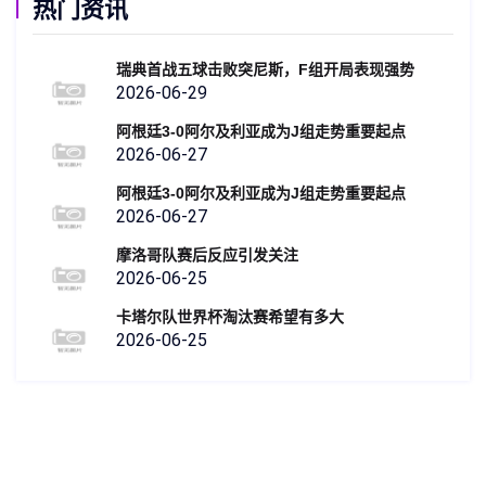
热门资讯
瑞典首战五球击败突尼斯，F组开局表现强势
2026-06-29
阿根廷3-0阿尔及利亚成为J组走势重要起点
2026-06-27
阿根廷3-0阿尔及利亚成为J组走势重要起点
2026-06-27
摩洛哥队赛后反应引发关注
2026-06-25
卡塔尔队世界杯淘汰赛希望有多大
2026-06-25