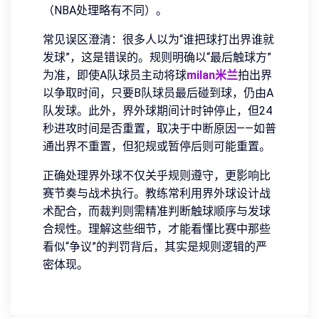
（NBA处理略有不同）。
常见误区澄清：很多人以为“谁把球打出界谁就
发球”，这是错误的。规则明确以“最后触球方”
为准，即使A队球员主动将球
milan米兰
拍出界
以争取时间，只要B队球员最后碰到球，仍由A
队发球。此外，界外球期间计时钟停止，但24
秒进攻时间是否重置，取决于中断原因——如普
通出界不重置，但犯规或暂停后则可能重置。
正确处理界外球不仅关乎规则遵守，更影响比
赛节奏与战术执行。教练常利用界外球设计战
术配合，而裁判则需精准判断触球顺序与发球
合规性。理解这些细节，才能看懂比赛中那些
看似“争议”的判罚背后，其实是规则逻辑的严
密体现。