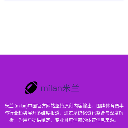
米兰·(milan)中国官方网站坚持原创内容输出，围绕体育赛事
与行业趋势展开多维度报道，通过系统化资讯整合与深度解
析，为用户提供稳定、专业且可信赖的体育信息来源。