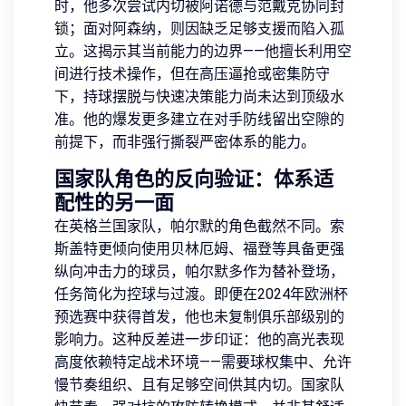
时，他多次尝试内切被阿诺德与范戴克协同封
锁；面对阿森纳，则因缺乏足够支援而陷入孤
立。这揭示其当前能力的边界——他擅长利用空
间进行技术操作，但在高压逼抢或密集防守
下，持球摆脱与快速决策能力尚未达到顶级水
准。他的爆发更多建立在对手防线留出空隙的
前提下，而非强行撕裂严密体系的能力。
国家队角色的反向验证：体系适
配性的另一面
在英格兰国家队，帕尔默的角色截然不同。索
斯盖特更倾向使用贝林厄姆、福登等具备更强
纵向冲击力的球员，帕尔默多作为替补登场，
任务简化为控球与过渡。即便在2024年欧洲杯
预选赛中获得首发，他也未复制俱乐部级别的
影响力。这种反差进一步印证：他的高光表现
高度依赖特定战术环境——需要球权集中、允许
慢节奏组织、且有足够空间供其内切。国家队