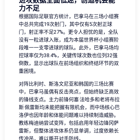
进攻数据全面低迷，创造机会能
力不足
根据国际足联官方统计，巴拿马在三场小组赛
中总共完成19次射门，其中仅有5次射正球
门，射正率不足27%。更令人担忧的是，全队
没有一粒进球入账，成为本届世界杯小组赛阶
段唯一一支零进球的球队。此外，巴拿马场均
控球率仅为38.4%，关键传球次数也位列32强
倒数，显示出球队在前场组织和终结环节的双
重困境。
对阵比利时、斯洛文尼亚和韩国的三场比赛
中，巴拿马虽偶有反击亮点，但始终缺乏高效
的锋线支点。主力前锋何塞·法哈多和老将布拉
斯·佩雷斯均未能把握有限机会，而中场核心巴
洛伊也因年龄和体能问题难以持续制造威胁。
教练梅迪纳尝试变阵，包括启用年轻边锋冈萨
雷斯，但整体进攻体系仍显单调，过度依赖长
传冲吊，难以撕开对手防线。