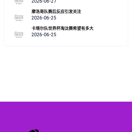
2026-06-27
摩洛哥队赛后反应引发关注
2026-06-25
卡塔尔队世界杯淘汰赛希望有多大
2026-06-25