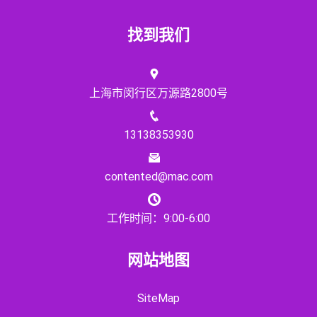
找到我们
上海市闵行区万源路2800号
13138353930
contented@mac.com
工作时间：9:00-6:00
网站地图
SiteMap