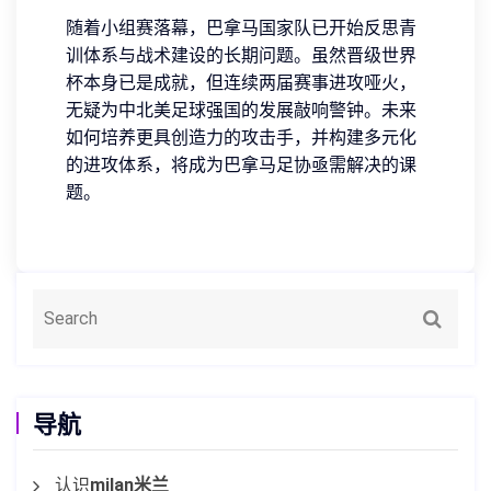
随着小组赛落幕，巴拿马国家队已开始反思青
训体系与战术建设的长期问题。虽然晋级世界
杯本身已是成就，但连续两届赛事进攻哑火，
无疑为中北美足球强国的发展敲响警钟。未来
如何培养更具创造力的攻击手，并构建多元化
的进攻体系，将成为巴拿马足协亟需解决的课
题。
导航
认识
milan米兰