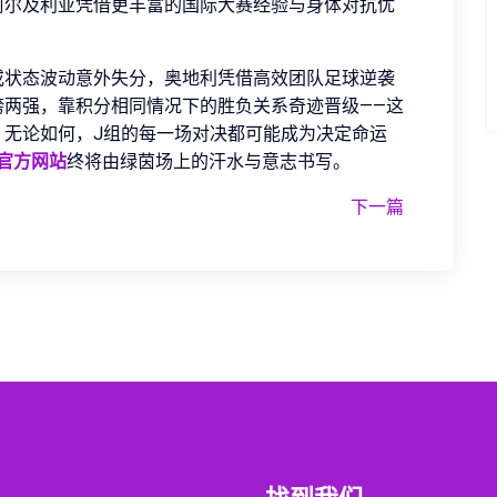
阿尔及利亚凭借更丰富的国际大赛经验与身体对抗优
。
或状态波动意外失分，奥地利凭借高效团队足球逆袭
垮两强，靠积分相同情况下的胜负关系奇迹晋级——这
。无论如何，J组的每一场对决都可能成为决定命运
中国官方网站
终将由绿茵场上的汗水与意志书写。
下一篇