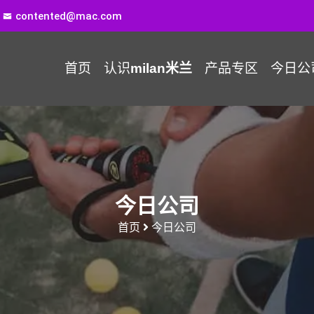
contented@mac.com
首页
认识
milan米兰
产品专区
今日公
今日公司
首页
今日公司