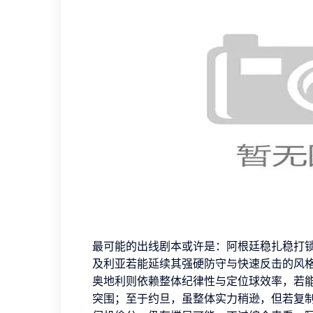
最可能的出线剧本或许是：阿根廷稳扎稳打
及利亚若能延续其强硬防守与快速反击的风
奥地利则依赖整体纪律性与定位球效率，若
突围；至于约旦，虽整体实力稍逊，但若复