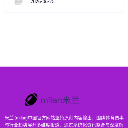
2026-06-25
米兰·(milan)中国官方网站坚持原创内容输出，围绕体育赛事
与行业趋势展开多维度报道，通过系统化资讯整合与深度解