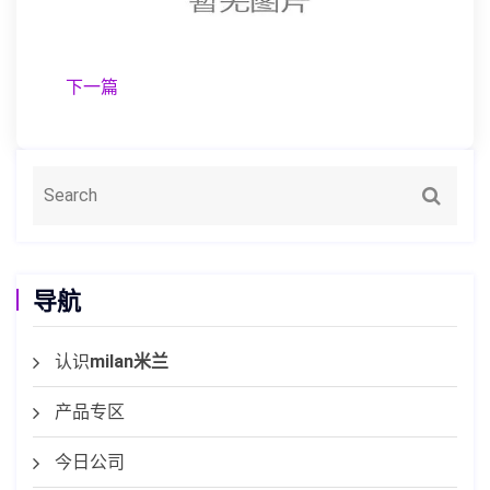
下一篇
导航
认识
milan米兰
产品专区
今日公司