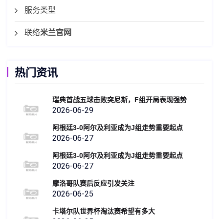
服务类型
联络
米兰官网
热门资讯
瑞典首战五球击败突尼斯，F组开局表现强势
2026-06-29
阿根廷3-0阿尔及利亚成为J组走势重要起点
2026-06-27
阿根廷3-0阿尔及利亚成为J组走势重要起点
2026-06-27
摩洛哥队赛后反应引发关注
2026-06-25
卡塔尔队世界杯淘汰赛希望有多大