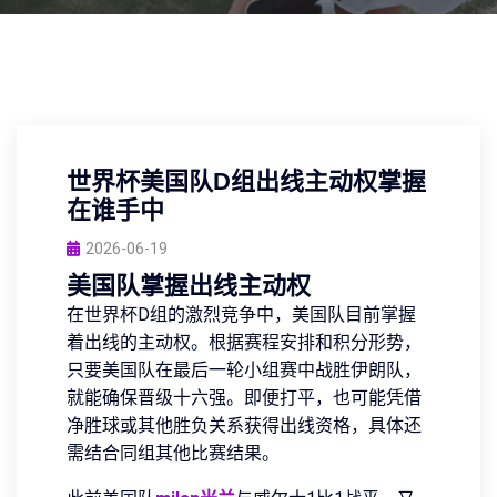
世界杯美国队D组出线主动权掌握
在谁手中
2026-06-19
美国队掌握出线主动权
在世界杯D组的激烈竞争中，美国队目前掌握
着出线的主动权。根据赛程安排和积分形势，
只要美国队在最后一轮小组赛中战胜伊朗队，
就能确保晋级十六强。即便打平，也可能凭借
净胜球或其他胜负关系获得出线资格，具体还
需结合同组其他比赛结果。