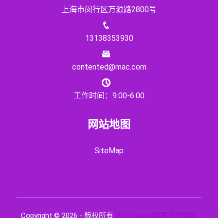
上海市闵行区万源路2800号
13138353930
contented@mac.com
工作时间：9:00-6:00
网站地图
SiteMap
Copyright © 2026 - 版权所有
米兰·(milan)中国官方网站