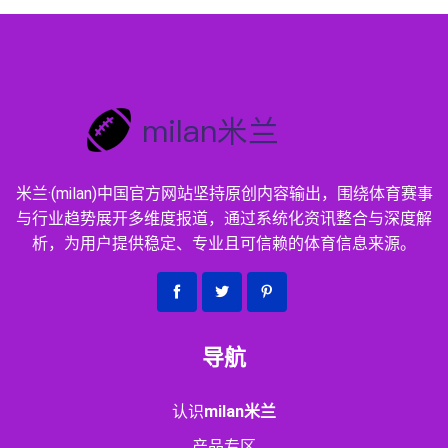
米兰·(milan)中国官方网站坚持原创内容输出，围绕体育赛事
与行业趋势展开多维度报道，通过系统化资讯整合与深度解
析，为用户提供稳定、专业且可信赖的体育信息来源。
导航
认识
milan米兰
产品专区