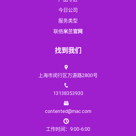
今日公司
服务类型
联络
米兰官网
找到我们
上海市闵行区万源路2800号
13138353930
contented@mac.com
工作时间：9:00-6:00