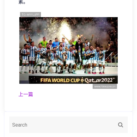
素。
上一篇