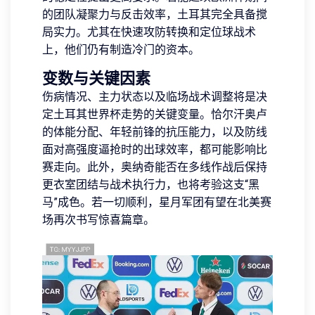
的团队凝聚力与反击效率，土耳其完全具备搅
局实力。尤其在快速攻防转换和定位球战术
上，他们仍有制造冷门的资本。
变数与关键因素
伤病情况、主力状态以及临场战术调整将是决
定土耳其世界杯走势的关键变量。恰尔汗奥卢
的体能分配、年轻前锋的抗压能力，以及防线
面对高强度逼抢时的出球效率，都可能影响比
赛走向。此外，奥纳奇能否在多线作战后保持
更衣室团结与战术执行力，也将考验这支“黑
马”成色。若一切顺利，星月军团有望在北美赛
场再次书写惊喜篇章。