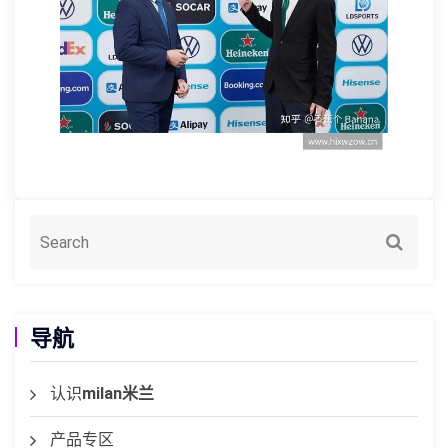
导航
认识
milan米兰
产品专区