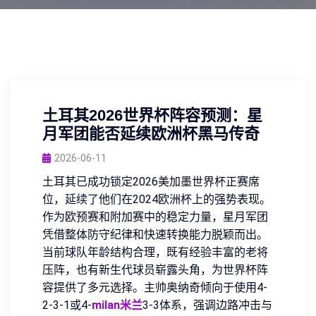
土耳其2026世界杯阵容预测：星
月军团能否延续欧洲杯黑马传奇
2026-06-11
土耳其已成功锁定2026美加墨世界杯正赛席
位，延续了他们在2024欧洲杯上的强势表现。
作为欧预赛和附加赛中的稳定力量，星月军团
凭借整体防守纪律和快速转换能力脱颖而出。
当前球队年龄结构合理，既有经验丰富的老将
压阵，也有新生代球员崭露头角，为世界杯阵
容提供了多元选择。主帅奥纳奇倾向于使用4-
2-3-1或4-
milan米兰
3-3体系，强调边路冲击与